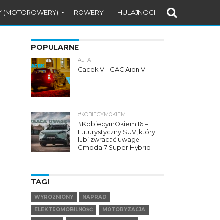
Y (MOTOROWERY)
ROWERY
HULAJNOGI
POPULARNE
AUTA
Gacek V – GAC Aion V
#KOBIECYMOKIEM
#KobiecymOkiem 16 –
Futurystyczny SUV, który
lubi zwracać uwagę-
Omoda 7 Super Hybrid
TAGI
WYROZNIONY
NAPRAD
ELEKTROMOBILNOŚĆ
MOTORYZACJA