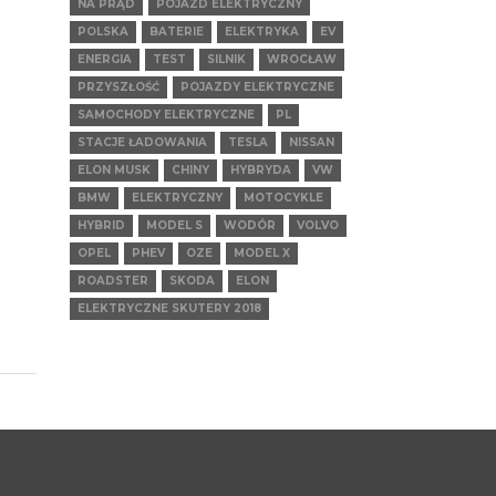
NA PRĄD
POJAZD ELEKTRYCZNY
POLSKA
BATERIE
ELEKTRYKA
EV
ENERGIA
TEST
SILNIK
WROCŁAW
PRZYSZŁOŚĆ
POJAZDY ELEKTRYCZNE
SAMOCHODY ELEKTRYCZNE
PL
STACJE ŁADOWANIA
TESLA
NISSAN
ELON MUSK
CHINY
HYBRYDA
VW
BMW
ELEKTRYCZNY
MOTOCYKLE
HYBRID
MODEL S
WODÓR
VOLVO
OPEL
PHEV
OZE
MODEL X
ROADSTER
SKODA
ELON
ELEKTRYCZNE SKUTERY 2018