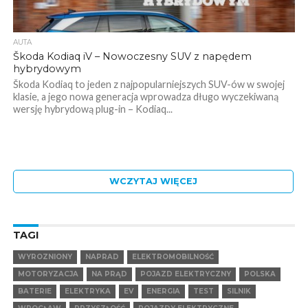
AUTA
Škoda Kodiaq iV – Nowoczesny SUV z napędem
hybrydowym
Škoda Kodiaq to jeden z najpopularniejszych SUV-ów w swojej
klasie, a jego nowa generacja wprowadza długo wyczekiwaną
wersję hybrydową plug-in – Kodiaq...
WCZYTAJ WIĘCEJ
TAGI
WYROZNIONY
NAPRAD
ELEKTROMOBILNOŚĆ
MOTORYZACJA
NA PRĄD
POJAZD ELEKTRYCZNY
POLSKA
BATERIE
ELEKTRYKA
EV
ENERGIA
TEST
SILNIK