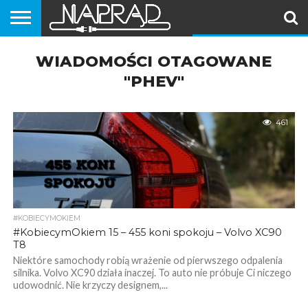
PORADNIKI
WIADOMOŚCI OTAGOWANE
EKIPA
VLOG
SAMOCHODY
MOTOCYKLE
SKUTERY
ROWERY
HULAJNOGI
#NAPRĄD
(MOTOROWERY)
"PHEV"
461
#KOBIECYMOKIEM
#KobiecymOkiem 15 – 455 koni spokoju – Volvo XC90
T8
Niektóre samochody robią wrażenie od pierwszego odpalenia
silnika. Volvo XC90 działa inaczej. To auto nie próbuje Ci niczego
udowodnić. Nie krzyczy designem,...