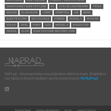
WROCŁAW
PRZYSZŁOŚĆ
POJAZDY ELEKTRYCZNE
SAMOCHODY ELEKTRYCZNE
PL
STACJE ŁADOWANIA
TESLA
NISSAN
ELON MUSK
CHINY
HYBRYDA
VW
BMW
ELEKTRYCZNY
MOTOCYKLE
HYBRID
MODEL S
WODÓR
VOLVO
OPEL
PHEV
OZE
MODEL X
ROADSTER
SKODA
ELON
ELEKTRYCZNE SKUTERY 2018
NaPrąd - strona poświęcona pojazdom elektrycznym. Znajdziesz
nas także w innych mediach społecznościowych
fb/NaPrąd
PORADNIKI
EKIPA #NAPRĄD
VLOG
SAMOCHODY