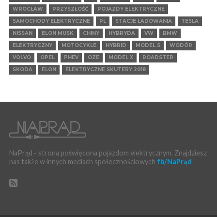
WROCŁAW
PRZYSZŁOŚĆ
POJAZDY ELEKTRYCZNE
SAMOCHODY ELEKTRYCZNE
PL
STACJE ŁADOWANIA
TESLA
NISSAN
ELON MUSK
CHINY
HYBRYDA
VW
BMW
ELEKTRYCZNY
MOTOCYKLE
HYBRID
MODEL S
WODÓR
VOLVO
OPEL
PHEV
OZE
MODEL X
ROADSTER
SKODA
ELON
ELEKTRYCZNE SKUTERY 2018
NaPrąd - strona poświęcona pojazdom elektrycznym. Znajdziesz
nas także w innych mediach społecznościowych
fb/NaPrąd