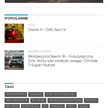
POPULARNE
AUTA
Gacek V – GAC Aion V
#KOBIECYMOKIEM
#KobiecymOkiem 16 – Futurystyczny
SUV, który lubi zwracać uwagę- Omoda
7 Super Hybrid
TAGI
WYROZNIONY
NAPRAD
ELEKTROMOBILNOŚĆ
MOTORYZACJA
NA PRĄD
POJAZD ELEKTRYCZNY
POLSKA
BATERIE
ELEKTRYKA
EV
ENERGIA
TEST
SILNIK