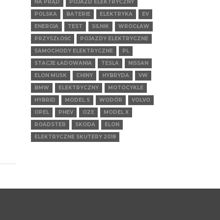
NA PRĄD
POJAZD ELEKTRYCZNY
POLSKA
BATERIE
ELEKTRYKA
EV
ENERGIA
TEST
SILNIK
WROCŁAW
PRZYSZŁOŚĆ
POJAZDY ELEKTRYCZNE
SAMOCHODY ELEKTRYCZNE
PL
STACJE ŁADOWANIA
TESLA
NISSAN
ELON MUSK
CHINY
HYBRYDA
VW
BMW
ELEKTRYCZNY
MOTOCYKLE
HYBRID
MODEL S
WODÓR
VOLVO
OPEL
PHEV
OZE
MODEL X
ROADSTER
SKODA
ELON
ELEKTRYCZNE SKUTERY 2018