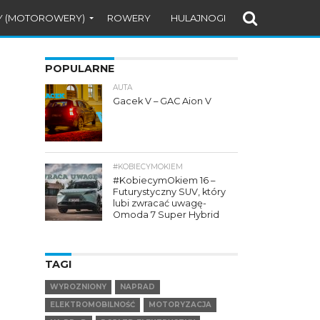
Y (MOTOROWERY)
ROWERY
HULAJNOGI
POPULARNE
AUTA
Gacek V – GAC Aion V
#KOBIECYMOKIEM
#KobiecymOkiem 16 –
Futurystyczny SUV, który
lubi zwracać uwagę-
Omoda 7 Super Hybrid
TAGI
WYROZNIONY
NAPRAD
ELEKTROMOBILNOŚĆ
MOTORYZACJA