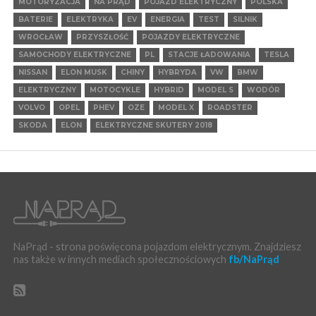
MOTORYZACJA
NA PRĄD
POJAZD ELEKTRYCZNY
POLSKA
BATERIE
ELEKTRYKA
EV
ENERGIA
TEST
SILNIK
WROCŁAW
PRZYSZŁOŚĆ
POJAZDY ELEKTRYCZNE
SAMOCHODY ELEKTRYCZNE
PL
STACJE ŁADOWANIA
TESLA
NISSAN
ELON MUSK
CHINY
HYBRYDA
VW
BMW
ELEKTRYCZNY
MOTOCYKLE
HYBRID
MODEL S
WODÓR
VOLVO
OPEL
PHEV
OZE
MODEL X
ROADSTER
SKODA
ELON
ELEKTRYCZNE SKUTERY 2018
NaPrąd - strona poświęcona pojazdom elektrycznym. Znajdziesz
nas także w innych mediach społecznościowych
fb/NaPrąd