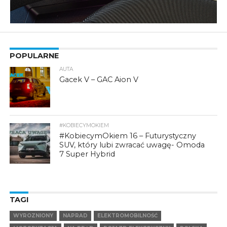
POPULARNE
AUTA
Gacek V – GAC Aion V
#KOBIECYMOKIEM
#KobiecymOkiem 16 – Futurystyczny
SUV, który lubi zwracać uwagę- Omoda
7 Super Hybrid
TAGI
WYROZNIONY
NAPRAD
ELEKTROMOBILNOŚĆ