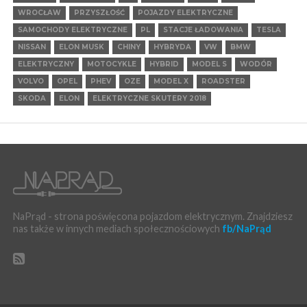
WROCŁAW
PRZYSZŁOŚĆ
POJAZDY ELEKTRYCZNE
SAMOCHODY ELEKTRYCZNE
PL
STACJE ŁADOWANIA
TESLA
NISSAN
ELON MUSK
CHINY
HYBRYDA
VW
BMW
ELEKTRYCZNY
MOTOCYKLE
HYBRID
MODEL S
WODÓR
VOLVO
OPEL
PHEV
OZE
MODEL X
ROADSTER
SKODA
ELON
ELEKTRYCZNE SKUTERY 2018
NaPrąd - strona poświęcona pojazdom elektrycznym. Znajdziesz
nas także w innych mediach społecznościowych
fb/NaPrąd