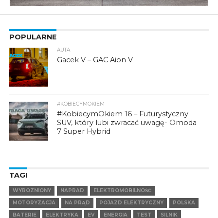
POPULARNE
AUTA
Gacek V – GAC Aion V
#KOBIECYMOKIEM
#KobiecymOkiem 16 – Futurystyczny
SUV, który lubi zwracać uwagę- Omoda
7 Super Hybrid
TAGI
WYROZNIONY
NAPRAD
ELEKTROMOBILNOŚĆ
MOTORYZACJA
NA PRĄD
POJAZD ELEKTRYCZNY
POLSKA
BATERIE
ELEKTRYKA
EV
ENERGIA
TEST
SILNIK