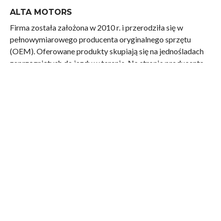
ALTA MOTORS
Firma została założona w 2010 r. i przerodziła się w
pełnowymiarowego producenta oryginalnego sprzętu
(OEM). Oferowane produkty skupiają się na jednośladach
zaprzęgniętych do jazdy w terenie. Na stronie producenta
znajdziemy ofertę motocykli przeznaczonych do
motocrossa, enduro i supermoto. Motocykle oczywiście
różnią się pomiędzy sobą, ale w każdym z nim jest to samo
serce – układ napędowy i zasilenie.