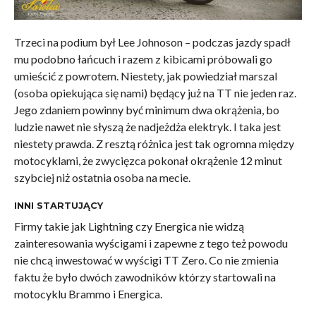
Trzeci na podium był Lee Johnoson – podczas jazdy spadł
mu podobno łańcuch i razem z kibicami próbowali go
umieścić z powrotem. Niestety, jak powiedział marszal
(osoba opiekująca
się nami) będący już na TT nie jeden raz.
Jego zdaniem powinny być minimum dwa okrążenia, bo
ludzie nawet nie słyszą że nadjeżdża elektryk. I taka jest
niestety prawda. Z resztą różnica jest tak ogromna między
motocyklami, że zwycięzca pokonał okrążenie 12 minut
szybciej niż ostatnia osoba na mecie.
INNI STARTUJĄCY
Firmy takie jak Lightning czy Energica nie widzą
zainteresowania wyścigami i zapewne z tego też powodu
nie chcą inwestować w wyścigi TT Zero. Co nie zmienia
faktu że było dwóch zawodników którzy startowali na
motocyklu Brammo i Energica.