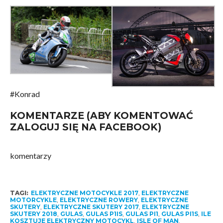
#Konrad
KOMENTARZE (ABY KOMENTOWAĆ
ZALOGUJ SIĘ NA FACEBOOK)
komentarzy
TAGI:
ELEKTRYCZNE MOTOCYKLE 2017
,
ELEKTRYCZNE
MOTORCYKLE
,
ELEKTRYCZNE ROWERY
,
ELEKTRYCZNE
SKUTERY
,
ELEKTRYCZNE SKUTERY 2017
,
ELEKTRYCZNE
SKUTERY 2018
,
GULAS
,
GULAS P1IS
,
GULAS PI1
,
GULAS PI1S
,
ILE
KOSZTUJE ELEKTRYCZNY MOTOCYKL
,
ISLE OF MAN
,