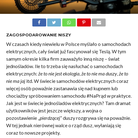
ZAGOSPODAROWANIE NISZY
W czasach kiedy niewielu w Polsce myślało o samochodach
elektrycznych, cały świat już fascynował się Teslą. W tym
samym okresie kilka firm zauważyło inną niszę – świat
jednośladów. Ile to trzeba się nasłuchać o samochodach
elektrycznych:
że to nie jest ekologia
,
że to nie ma duszy
,
że to
nie ma jaj
itd. W świecie samochodów elektrycznych coraz
więcej osób poważnie zastanawia się nad kupnem lub
chociażby spróbowaniem samochodu #NaPrąd w praktyce.
Jak jest w świecie jednośladów elektrycznych? Tam dramat
użytkowników jest jeszcze większy, a wojna o
pozostawienie „
pierdzącej
” duszy rozgrywa się na poważnie.
W tej jednak nierównej walce o rząd dusz, wyłaniają się
coraz to nowsze projekty.