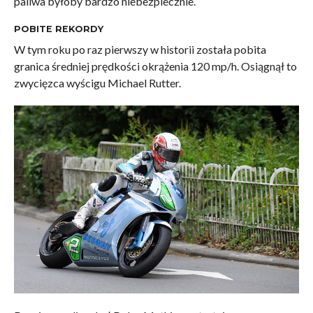
paliwa byłoby bardzo niebezpiecznie.
POBITE REKORDY
W tym roku po r
az pierwszy w historii została pobita
granica średniej prędkości okrążenia 120 mp/h. Osiągnął to
zwycięzca wyścigu Michael Rutter.