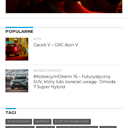
POPULARNE
AUTA
Gacek V – GAC Aion V
#KOBIECYMOKIEM
#KobiecymOkiem 16 – Futurystyczny
SUV, który lubi zwracać uwagę- Omoda
7 Super Hybrid
TAGI
WYROZNIONY
NAPRAD
ELEKTROMOBILNOŚĆ