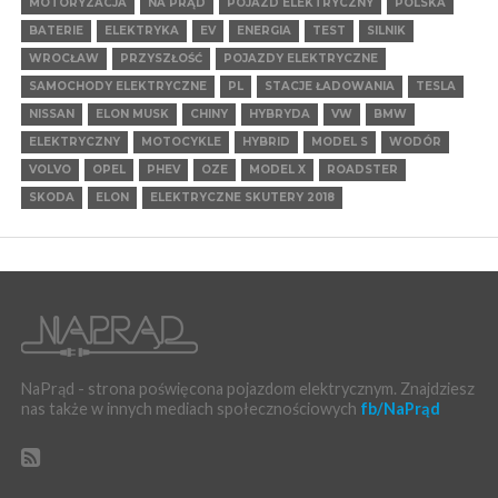
MOTORYZACJA
NA PRĄD
POJAZD ELEKTRYCZNY
POLSKA
BATERIE
ELEKTRYKA
EV
ENERGIA
TEST
SILNIK
WROCŁAW
PRZYSZŁOŚĆ
POJAZDY ELEKTRYCZNE
SAMOCHODY ELEKTRYCZNE
PL
STACJE ŁADOWANIA
TESLA
NISSAN
ELON MUSK
CHINY
HYBRYDA
VW
BMW
ELEKTRYCZNY
MOTOCYKLE
HYBRID
MODEL S
WODÓR
VOLVO
OPEL
PHEV
OZE
MODEL X
ROADSTER
SKODA
ELON
ELEKTRYCZNE SKUTERY 2018
NaPrąd - strona poświęcona pojazdom elektrycznym. Znajdziesz
nas także w innych mediach społecznościowych
fb/NaPrąd