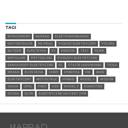
TAGI
WYROZNIONY
NAPRAD
ELEKTROMOBILNOŚĆ
MOTORYZACJA
NA PRĄD
POJAZD ELEKTRYCZNY
POLSKA
BATERIE
ELEKTRYKA
EV
ENERGIA
TEST
SILNIK
WROCŁAW
PRZYSZŁOŚĆ
POJAZDY ELEKTRYCZNE
SAMOCHODY ELEKTRYCZNE
PL
STACJE ŁADOWANIA
TESLA
NISSAN
ELON MUSK
CHINY
HYBRYDA
VW
BMW
ELEKTRYCZNY
MOTOCYKLE
HYBRID
MODEL S
WODÓR
VOLVO
OPEL
PHEV
OZE
MODEL X
ROADSTER
SKODA
ELON
ELEKTRYCZNE SKUTERY 2018