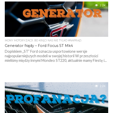
2.2K
IKONY MOTORYZACJI. BO KRĘCI NAS NIE TYLKO #NAPRĄD.
Generator frajdy – Ford Focus ST Mk4
Dopiskiem „ST” Ford oznacza usportowione wersje
najpopularniejszych modeli w swojej historii W przeszłości
mieliśmy między innymi Mondeo ST220, aktualnie mamy Fiestę i...
2.2K