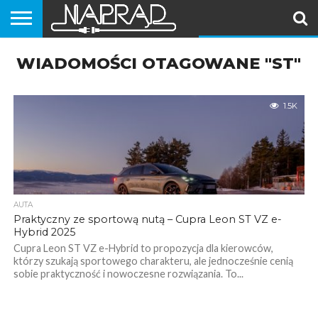
PORADNIKI
WIADOMOŚCI OTAGOWANE "ST"
EKIPA
VLOG
SAMOCHODY
MOTOCYKLE
SKUTERY
ROWERY
HULAJNOGI
#NAPRĄD
(MOTOROWERY)
1.5K
AUTA
Praktyczny ze sportową nutą – Cupra Leon ST VZ e-
Hybrid 2025
Cupra Leon ST VZ e-Hybrid to propozycja dla kierowców,
którzy szukają sportowego charakteru, ale jednocześnie cenią
sobie praktyczność i nowoczesne rozwiązania. To...