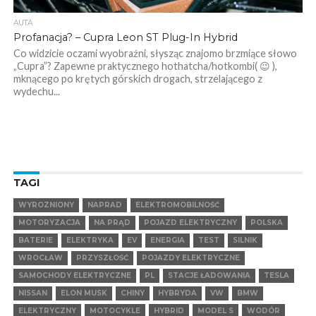
AUTA
Profanacja? – Cupra Leon ST Plug-In Hybrid
Co widzicie oczami wyobraźni, słysząc znajomo brzmiące słowo
„Cupra”? Zapewne praktycznego hothatcha/hotkombi( 😉 ),
mknącego po krętych górskich drogach, strzelającego z
wydechu...
TAGI
WYROZNIONY
NAPRAD
ELEKTROMOBILNOŚĆ
MOTORYZACJA
NA PRĄD
POJAZD ELEKTRYCZNY
POLSKA
BATERIE
ELEKTRYKA
EV
ENERGIA
TEST
SILNIK
WROCŁAW
PRZYSZŁOŚĆ
POJAZDY ELEKTRYCZNE
SAMOCHODY ELEKTRYCZNE
PL
STACJE ŁADOWANIA
TESLA
NISSAN
ELON MUSK
CHINY
HYBRYDA
VW
BMW
ELEKTRYCZNY
MOTOCYKLE
HYBRID
MODEL S
WODÓR