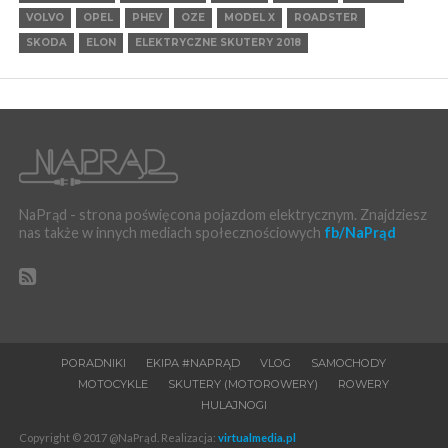
VOLVO
OPEL
PHEV
OZE
MODEL X
ROADSTER
SKODA
ELON
ELEKTRYCZNE SKUTERY 2018
NaPrąd - strona poświęcona pojazdom elektrycznym. Znajdziesz
nas także w innych mediach społecznościowych
fb/NaPrąd
PORADNIKI
EKIPA #NAPRĄD
VLOG
SAMOCHODY
MOTOCYKLE
SKUTERY (MOTOROWERY)
ROWERY
HULAJNOGI
Copyright © 2017 @NaPrąd. Realizacja:
virtualmedia.pl