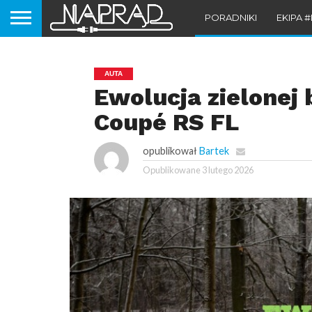
PORADNIKI
EKIPA 
AUTA
Ewolucja zielonej 
Coupé RS FL
opublikował
Bartek
Opublikowane
3 lutego 2026