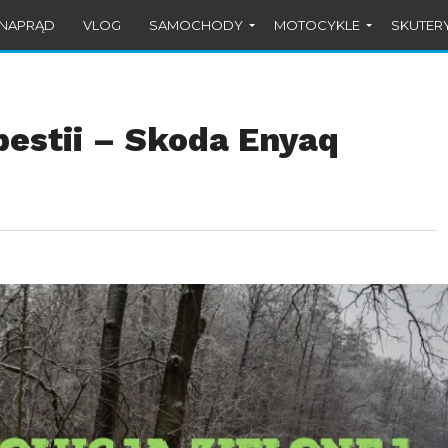
#NAPRĄD
VLOG
SAMOCHODY
MOTOCYKLE
SKUTER
bestii – Skoda Enyaq