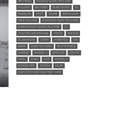
NA PRĄD
POJAZD ELEKTRYCZNY
POLSKA
BATERIE
ELEKTRYKA
EV
ENERGIA
TEST
SILNIK
WROCŁAW
PRZYSZŁOŚĆ
POJAZDY ELEKTRYCZNE
SAMOCHODY ELEKTRYCZNE
PL
STACJE ŁADOWANIA
TESLA
NISSAN
ELON MUSK
CHINY
HYBRYDA
VW
BMW
ELEKTRYCZNY
MOTOCYKLE
HYBRID
MODEL S
WODÓR
VOLVO
OPEL
PHEV
OZE
MODEL X
ROADSTER
SKODA
ELON
ELEKTRYCZNE SKUTERY 2018