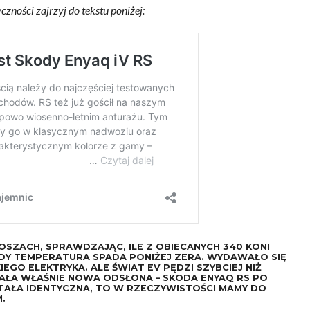
czności zajrzyj do tekstu poniżej:
ZACH, SPRAWDZAJĄC, ILE Z OBIECANYCH 340 KONI
GDY TEMPERATURA SPADA PONIŻEJ ZERA. WYDAWAŁO SIĘ
EGO ELEKTRYKA. ALE ŚWIAT EV PĘDZI SZYBCIEJ NIŻ
ŁA WŁAŚNIE NOWA ODSŁONA – SKODA ENYAQ RS PO
STAŁA IDENTYCZNA, TO W RZECZYWISTOŚCI MAMY DO
.