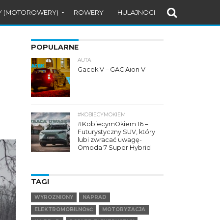
Y (MOTOROWERY)
ROWERY
HULAJNOGI
POPULARNE
AUTA
Gacek V – GAC Aion V
#KOBIECYMOKIEM
#KobiecymOkiem 16 –
Futurystyczny SUV, który
lubi zwracać uwagę-
Omoda 7 Super Hybrid
TAGI
WYROZNIONY
NAPRAD
ELEKTROMOBILNOŚĆ
MOTORYZACJA