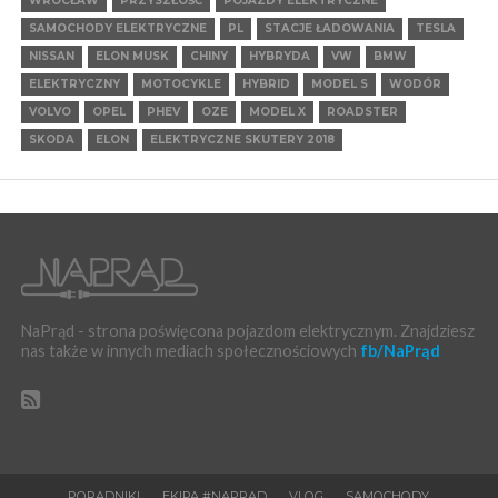
WROCŁAW
PRZYSZŁOŚĆ
POJAZDY ELEKTRYCZNE
SAMOCHODY ELEKTRYCZNE
PL
STACJE ŁADOWANIA
TESLA
NISSAN
ELON MUSK
CHINY
HYBRYDA
VW
BMW
ELEKTRYCZNY
MOTOCYKLE
HYBRID
MODEL S
WODÓR
VOLVO
OPEL
PHEV
OZE
MODEL X
ROADSTER
SKODA
ELON
ELEKTRYCZNE SKUTERY 2018
NaPrąd - strona poświęcona pojazdom elektrycznym. Znajdziesz
nas także w innych mediach społecznościowych
fb/NaPrąd
PORADNIKI
EKIPA #NAPRĄD
VLOG
SAMOCHODY