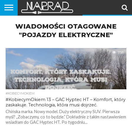
PORADNIKI
WIADOMOŚCI OTAGOWANE
EKIPA
VLOG
SAMOCHODY
MOTOCYKLE
SKUTERY
ROWERY
HULAJNOGI
#NAPRĄD
(MOTOROWERY)
"POJAZDY ELEKTRYCZNE"
758
#KOBIECYMOKIEM
#KobiecymOkiem 13 – GAC Hyptec HT – Komfort, który
zaskakuje. Technologia, która musi dojrzeć.
Chińska marka. Nowy model. Duży elektryczny SUV. Pierwsza
myśl? „Zobaczymy, co to będzie.” Dokładnie z takim nastawieniem
wsiadłam do GAC Hyptec HT. Po tygodniu...