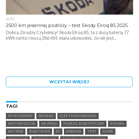
AUTA
2500 km jesiennej podróży – test Skody Elroq 85 2025
Dobra, Drodzy Czytelnicy! Skoda Elroq 85, ta z dużą baterią 77
kWh netto i mocą 286 KM, miała udowodnić, że nie jest...
WCZYTAJ WIĘCEJ
TAGI
WYROZNIONY
NAPRAD
ELEKTROMOBILNOŚĆ
MOTORYZACJA
NA PRĄD
POJAZD ELEKTRYCZNY
POLSKA
BATERIE
ELEKTRYKA
EV
ENERGIA
TEST
SILNIK