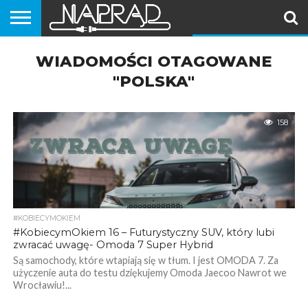
PORADNIKI
WIADOMOŚCI OTAGOWANE
EKIPA
VLOG
SAMOCHODY
MOTOCYKLE
SKUTERY
ROWERY
HULAJNOGI
#NAPRĄD
(MOTOROWERY)
"POLSKA"
158
#KOBIECYMOKIEM
#KobiecymOkiem 16 – Futurystyczny SUV, który lubi
zwracać uwagę- Omoda 7 Super Hybrid
Są samochody, które wtapiają się w tłum. I jest OMODA 7. Za
użyczenie auta do testu dziękujemy Omoda Jaecoo Nawrot we
Wrocławiu!...