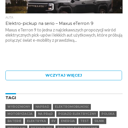
AUTA
Elektro-pickup na serio – Maxus eTerron 9
Maxus eTerron 9 to jedna z najciekawszych propozycji wśród
elektrycznych pick-upów i lekkich aut użytkowych, które próbują
połączyć świat e-mobility z prawdziwą...
WCZYTAJ WIĘCEJ
TAGI
WYROZNIONY
NAPRAD
ELEKTROMOBILNOŚĆ
MOTORYZACJA
NA PRĄD
POJAZD ELEKTRYCZNY
POLSKA
BATERIE
ELEKTRYKA
EV
ENERGIA
TEST
SILNIK