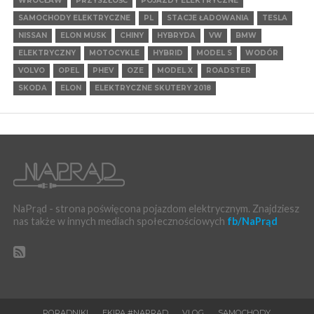
WROCŁAW
PRZYSZŁOŚĆ
POJAZDY ELEKTRYCZNE
SAMOCHODY ELEKTRYCZNE
PL
STACJE ŁADOWANIA
TESLA
NISSAN
ELON MUSK
CHINY
HYBRYDA
VW
BMW
ELEKTRYCZNY
MOTOCYKLE
HYBRID
MODEL S
WODÓR
VOLVO
OPEL
PHEV
OZE
MODEL X
ROADSTER
SKODA
ELON
ELEKTRYCZNE SKUTERY 2018
NaPrąd - strona poświęcona pojazdom elektrycznym. Znajdziesz
nas także w innych mediach społecznościowych
fb/NaPrąd
PORADNIKI
EKIPA #NAPRĄD
VLOG
SAMOCHODY