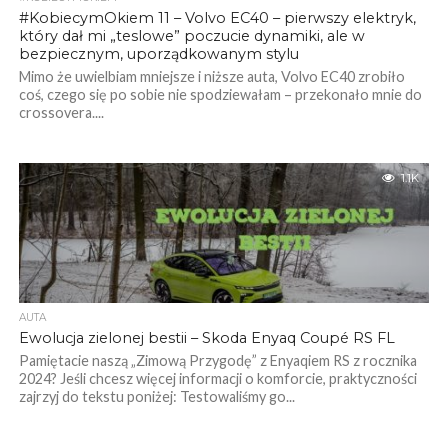
#KobiecymOkiem 11 – Volvo EC40 – pierwszy elektryk,
który dał mi „teslowe” poczucie dynamiki, ale w
bezpiecznym, uporządkowanym stylu
Mimo że uwielbiam mniejsze i niższe auta, Volvo EC40 zrobiło
coś, czego się po sobie nie spodziewałam – przekonało mnie do
crossovera....
1.1K
AUTA
Ewolucja zielonej bestii – Skoda Enyaq Coupé RS FL
Pamiętacie naszą „Zimową Przygodę” z Enyaqiem RS z rocznika
2024? Jeśli chcesz więcej informacji o komforcie, praktyczności
zajrzyj do tekstu poniżej: Testowaliśmy go...