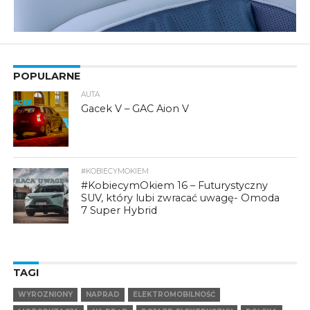
POPULARNE
AUTA
Gacek V – GAC Aion V
#KOBIECYMOKIEM
#KobiecymOkiem 16 – Futurystyczny
SUV, który lubi zwracać uwagę- Omoda
7 Super Hybrid
TAGI
WYROZNIONY
NAPRAD
ELEKTROMOBILNOŚĆ