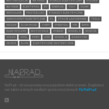
MOTORYZACJA
NA PRĄD
POJAZD ELEKTRYCZNY
POLSKA
BATERIE
ELEKTRYKA
EV
ENERGIA
TEST
SILNIK
WROCŁAW
PRZYSZŁOŚĆ
POJAZDY ELEKTRYCZNE
SAMOCHODY ELEKTRYCZNE
PL
STACJE ŁADOWANIA
TESLA
NISSAN
ELON MUSK
CHINY
HYBRYDA
VW
BMW
ELEKTRYCZNY
MOTOCYKLE
HYBRID
MODEL S
WODÓR
VOLVO
OPEL
PHEV
OZE
MODEL X
ROADSTER
SKODA
ELON
ELEKTRYCZNE SKUTERY 2018
NaPrąd - strona poświęcona pojazdom elektrycznym. Znajdziesz
nas także w innych mediach społecznościowych
fb/NaPrąd