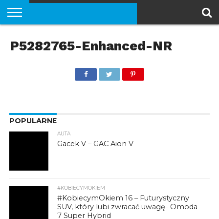
PORADNIKI
P5282765-Enhanced-NR
EKIPA
VLOG
SAMOCHODY
MOTOCYKLE
SKUTERY
ROWERY
HULAJNOGI
#NAPRĄD
(MOTOROWERY)
POPULARNE
AUTA
Gacek V – GAC Aion V
#KOBIECYMOKIEM
#KobiecymOkiem 16 – Futurystyczny
SUV, który lubi zwracać uwagę- Omoda
7 Super Hybrid