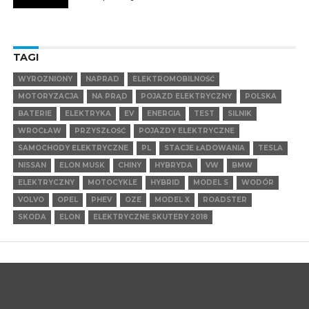
TAGI
WYROZNIONY
NAPRAD
ELEKTROMOBILNOŚĆ
MOTORYZACJA
NA PRĄD
POJAZD ELEKTRYCZNY
POLSKA
BATERIE
ELEKTRYKA
EV
ENERGIA
TEST
SILNIK
WROCŁAW
PRZYSZŁOŚĆ
POJAZDY ELEKTRYCZNE
SAMOCHODY ELEKTRYCZNE
PL
STACJE ŁADOWANIA
TESLA
NISSAN
ELON MUSK
CHINY
HYBRYDA
VW
BMW
ELEKTRYCZNY
MOTOCYKLE
HYBRID
MODEL S
WODÓR
VOLVO
OPEL
PHEV
OZE
MODEL X
ROADSTER
SKODA
ELON
ELEKTRYCZNE SKUTERY 2018