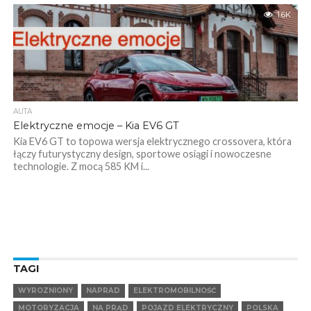
1.6K
AUTA
Elektryczne emocje – Kia EV6 GT
Kia EV6 GT to topowa wersja elektrycznego crossovera, która
łączy futurystyczny design, sportowe osiągi i nowoczesne
technologie. Z mocą 585 KM i...
TAGI
WYROZNIONY
NAPRAD
ELEKTROMOBILNOŚĆ
MOTORYZACJA
NA PRĄD
POJAZD ELEKTRYCZNY
POLSKA