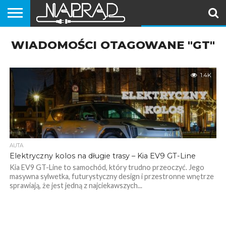
PORADNIKI
WIADOMOŚCI OTAGOWANE "GT"
EKIPA
VLOG
SAMOCHODY
MOTOCYKLE
SKUTERY
ROWERY
HULAJNOGI
#NAPRĄD
(MOTOROWERY)
1.4K
AUTA
Elektryczny kolos na długie trasy – Kia EV9 GT-Line
Kia EV9 GT-Line to samochód, który trudno przeoczyć. Jego
masywna sylwetka, futurystyczny design i przestronne wnętrze
sprawiają, że jest jedną z najciekawszych...