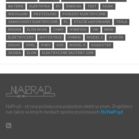
BATERIE
ELEKTRYKA
EV
ENERGIA
TEST
SILNIK
WROCŁAW
PRZYSZŁOŚĆ
POJAZDY ELEKTRYCZNE
SAMOCHODY ELEKTRYCZNE
PL
STACJE ŁADOWANIA
TESLA
NISSAN
ELON MUSK
CHINY
HYBRYDA
VW
BMW
ELEKTRYCZNY
MOTOCYKLE
HYBRID
MODEL S
WODÓR
VOLVO
OPEL
PHEV
OZE
MODEL X
ROADSTER
SKODA
ELON
ELEKTRYCZNE SKUTERY 2018
NaPrąd - strona poświęcona pojazdom elektrycznym. Znajdziesz
nas także w innych mediach społecznościowych
fb/NaPrąd