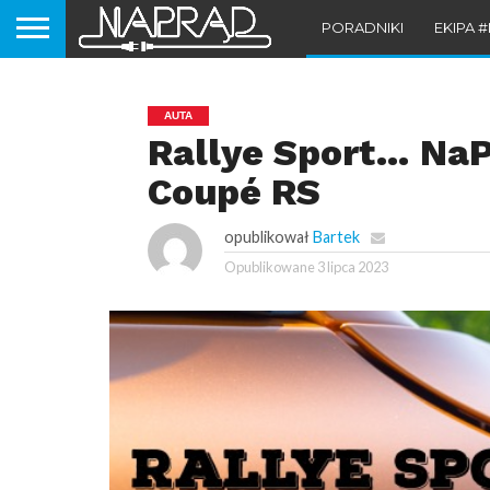
PORADNIKI
EKIPA 
AUTA
Rallye Sport… NaP
Coupé RS
opublikował
Bartek
Opublikowane
3 lipca 2023