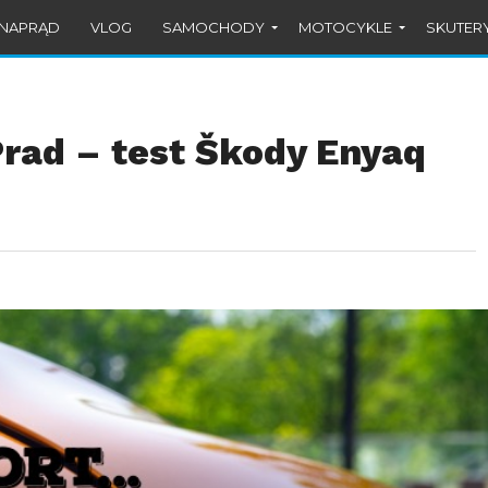
#NAPRĄD
VLOG
SAMOCHODY
MOTOCYKLE
SKUTER
rad – test Škody Enyaq