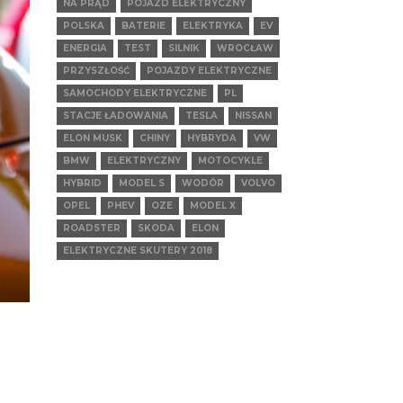
NA PRĄD
POJAZD ELEKTRYCZNY
POLSKA
BATERIE
ELEKTRYKA
EV
ENERGIA
TEST
SILNIK
WROCŁAW
PRZYSZŁOŚĆ
POJAZDY ELEKTRYCZNE
SAMOCHODY ELEKTRYCZNE
PL
STACJE ŁADOWANIA
TESLA
NISSAN
ELON MUSK
CHINY
HYBRYDA
VW
BMW
ELEKTRYCZNY
MOTOCYKLE
HYBRID
MODEL S
WODÓR
VOLVO
OPEL
PHEV
OZE
MODEL X
ROADSTER
SKODA
ELON
ELEKTRYCZNE SKUTERY 2018