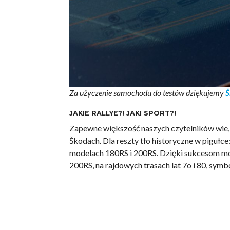
Za użyczenie samochodu do testów dziękujemy
Š
JAKIE RALLYE?! JAKI SPORT?!
Zapewne większość naszych czytelników wie, 
Škodach. Dla reszty tło historyczne w pigułc
modelach 180RS i 200RS. Dzięki sukcesom mod
200RS, na rajdowych trasach lat 7o i 80, symb