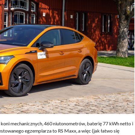
koni mechanicznych, 460 niutonometrów, baterię 77 kWh netto i
estowanego egzemplarza to RS Maxx, a więc (jak łatwo się