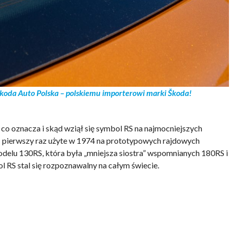
koda Auto Polska – polskiemu importerowi marki Škoda!
co oznacza i skąd wziął się symbol RS na najmocniejszych
e: pierwszy raz użyte w 1974 na prototypowych rajdowych
elu 130RS, która była „mniejsza siostra” wspomnianych 180RS i
ol RS stal się rozpoznawalny na całym świecie.