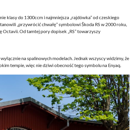
ie klasy do 1300ccm i najmniejsza „rajdówka” od czeskiego
tanowili „przywrócić chwałę” symbolowi Škoda RS w 2000 roku,
 Octavii. Od tamtej pory dopisek „RS” towarzyszy
o wyłącznie na spalinowych modelach. Jednak wszyscy widzimy, że
bkim tempie, więc nie dziwi obecność tego symbolu na Enyaq.