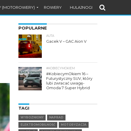
Y (MOTOROWERY)
ROWERY
HULAJNOGI
POPULARNE
AUTA
Gacek V – GAC Aion V
#KOBIECYMOKIEM
#KobiecymOkiem 16 –
Futurystyczny SUV, który
lubi zwracać uwagę-
Omoda 7 Super Hybrid
TAGI
WYROZNIONY
NAPRAD
ELEKTROMOBILNOŚĆ
MOTORYZACJA