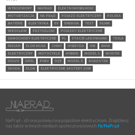
WYROZNIONY
NAPRAD
ELEKTROMOBILNOŚĆ
MOTORYZACJA
NA PRĄD
POJAZD ELEKTRYCZNY
POLSKA
BATERIE
ELEKTRYKA
EV
ENERGIA
TEST
SILNIK
WROCŁAW
PRZYSZŁOŚĆ
POJAZDY ELEKTRYCZNE
SAMOCHODY ELEKTRYCZNE
PL
STACJE ŁADOWANIA
TESLA
NISSAN
ELON MUSK
CHINY
HYBRYDA
VW
BMW
ELEKTRYCZNY
MOTOCYKLE
HYBRID
MODEL S
WODÓR
VOLVO
OPEL
PHEV
OZE
MODEL X
ROADSTER
SKODA
ELON
ELEKTRYCZNE SKUTERY 2018
NaPrąd - strona poświęcona pojazdom elektrycznym. Znajdziesz
nas także w innych mediach społecznościowych
fb/NaPrąd