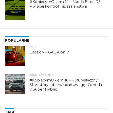
#KobiecymOkiem 14 – Škoda Elroq RS
– więcej kontroli niż szaleństwa
POPULARNE
AUTA
Gacek V – GAC Aion V
#KOBIECYMOKIEM
#KobiecymOkiem 16 – Futurystyczny
SUV, który lubi zwracać uwagę- Omoda
7 Super Hybrid
TAGI