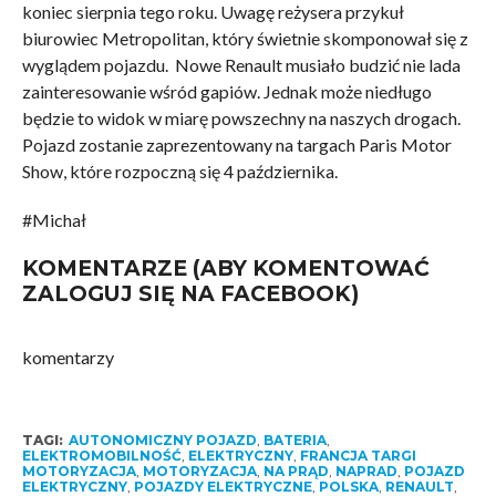
koniec sierpnia tego roku. Uwagę reżysera przykuł
biurowiec Metropolitan, który świetnie skomponował się z
wyglądem pojazdu. Nowe Renault musiało budzić nie lada
zainteresowanie wśród gapiów. Jednak może niedługo
będzie to widok w miarę powszechny na naszych drogach.
Pojazd zostanie zaprezentowany na targach Paris Motor
Show, które rozpoczną się 4 października.
#Michał
KOMENTARZE (ABY KOMENTOWAĆ
ZALOGUJ SIĘ NA FACEBOOK)
komentarzy
TAGI:
AUTONOMICZNY POJAZD
,
BATERIA
,
ELEKTROMOBILNOŚĆ
,
ELEKTRYCZNY
,
FRANCJA TARGI
MOTORYZACJA
,
MOTORYZACJA
,
NA PRĄD
,
NAPRAD
,
POJAZD
ELEKTRYCZNY
,
POJAZDY ELEKTRYCZNE
,
POLSKA
,
RENAULT
,